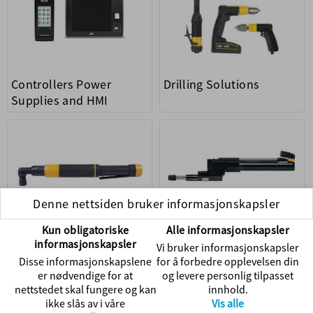
Controllers Power
Drilling Solutions
Supplies and HMI
Denne nettsiden bruker informasjonskapsler
Kun obligatoriske
Alle informasjonskapsler
Electric Assembly Tools
Fixtured Tools
informasjonskapsler
Vi bruker informasjonskapsler
Disse informasjonskapslene
for å forbedre opplevelsen din
er nødvendige for at
og levere personlig tilpasset
nettstedet skal fungere og kan
innhold.
ikke slås av i våre
Vis alle